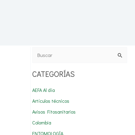
B
u
CATEGORÍAS
s
c
AEFA Al día
a
Artículos técnicos
r
Avisos Fitosanitarios
p
Colombia
o
r
ENTOMOLOGÍA