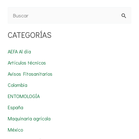
B
u
CATEGORÍAS
s
c
AEFA Al día
a
Artículos técnicos
r
Avisos Fitosanitarios
p
Colombia
o
r
ENTOMOLOGÍA
:
España
Maquinaria agrícola
México