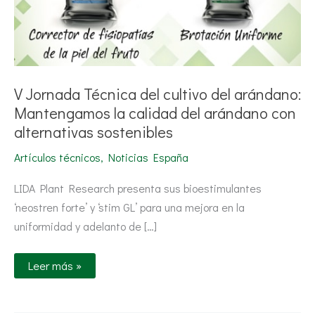
arándano
con
alternativas
sostenibles
V Jornada Técnica del cultivo del arándano:
Mantengamos la calidad del arándano con
alternativas sostenibles
Artículos técnicos
,
Noticias España
LIDA Plant Research presenta sus bioestimulantes
‘neostren forte’ y ‘stim GL’ para una mejora en la
uniformidad y adelanto de […]
Leer más »