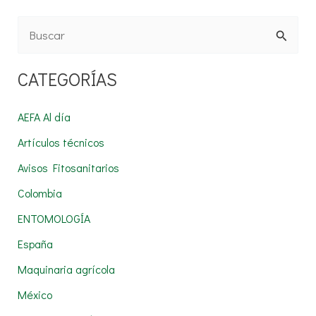
B
u
CATEGORÍAS
s
c
AEFA Al día
a
Artículos técnicos
r
Avisos Fitosanitarios
p
Colombia
o
r
ENTOMOLOGÍA
:
España
Maquinaria agrícola
México