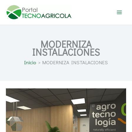
Ir
al
contenido
MODERNIZA
INSTALACIONES
Inicio
MODERNIZA INSTALACIONES
Grupo
Agrotecnología
amplía,
reforma
y
moderniza
sus
instalaciones