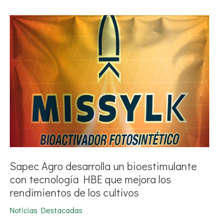
Sapec
Agro
desarrolla
un
bioestimulante
con
tecnología
HBE
que
mejora
los
rendimientos
de
los
cultivos
Sapec Agro desarrolla un bioestimulante
con tecnología HBE que mejora los
rendimientos de los cultivos
Noticias Destacadas