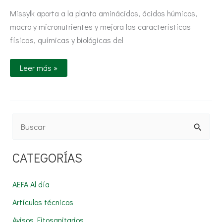
Missylk aporta a la planta aminácidos, ácidos húmicos,
macro y micronutrientes y mejora las características
físicas, químicas y biológicas del
Leer más »
B
u
CATEGORÍAS
s
c
AEFA Al día
a
Artículos técnicos
r
Avisos Fitosanitarios