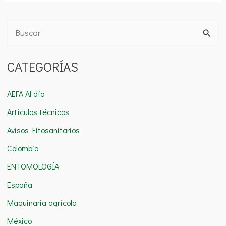
B
u
CATEGORÍAS
s
c
AEFA Al día
a
Artículos técnicos
r
Avisos Fitosanitarios
p
o
Colombia
r
ENTOMOLOGÍA
:
España
Maquinaria agrícola
México