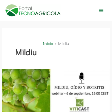
Ir
al
contenido
Inicio
Mildiu
Mildiu
Webinar
final
del
proyecto
de
innovación
VITICAST