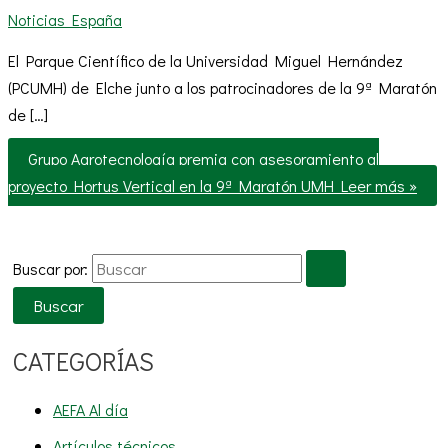
Noticias España
El Parque Científico de la Universidad Miguel Hernández
(PCUMH) de Elche junto a los patrocinadores de la 9ª Maratón
de […]
Grupo Agrotecnología premia con asesoramiento al
proyecto Hortus Vertical en la 9ª Maratón UMH
Leer más »
Buscar por:
CATEGORÍAS
AEFA Al día
Artículos técnicos