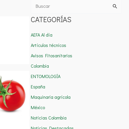
B
u
CATEGORÍAS
s
c
AEFA Al día
a
Artículos técnicos
r
Avisos Fitosanitarios
p
Colombia
o
ENTOMOLOGÍA
r
España
:
Maquinaria agrícola
México
Noticias Colombia
Noticias Destacadas