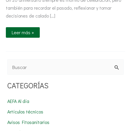
también para recordar el pasado, reflexionar y tomar
decisiones de calado […]
Leer más »
B
u
CATEGORÍAS
s
c
AEFA Al día
a
Artículos técnicos
r
Avisos Fitosanitarios
p