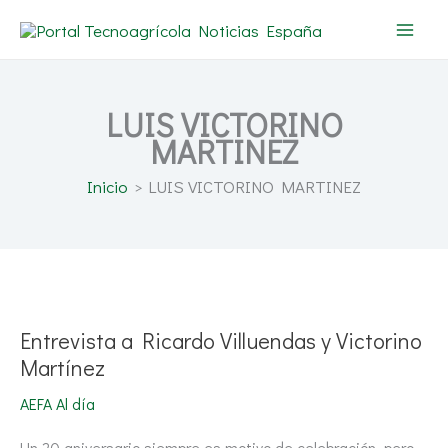
Ir
al
contenido
LUIS VICTORINO
MARTINEZ
Inicio
LUIS VICTORINO MARTINEZ
Entrevista
a
Ricardo
Villuendas
Entrevista a Ricardo Villuendas y Victorino
y
Victorino
Martínez
Martínez
AEFA Al día
Un 20 aniversario siempre es motivo de celebración, pero