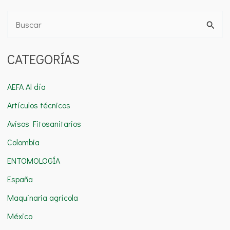
B
u
CATEGORÍAS
s
c
AEFA Al día
a
Artículos técnicos
r
Avisos Fitosanitarios
p
o
Colombia
r
ENTOMOLOGÍA
:
España
Maquinaria agrícola
México