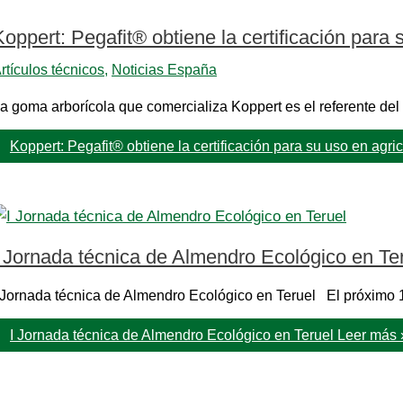
Koppert: Pegafit® obtiene la certificación para 
rtículos técnicos
,
Noticias España
a goma arborícola que comercializa Koppert es el referente del
Koppert: Pegafit® obtiene la certificación para su uso en agri
I Jornada técnica de Almendro Ecológico en Te
 Jornada técnica de Almendro Ecológico en Teruel El próximo 1
I Jornada técnica de Almendro Ecológico en Teruel
Leer más 