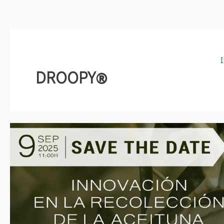
DROOPY®
Jornada
del
Olivar
DROOPY