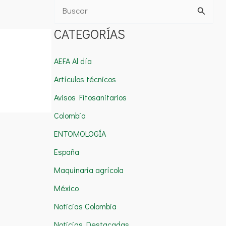
B
u
CATEGORÍAS
s
c
AEFA Al día
a
Artículos técnicos
r
Avisos Fitosanitarios
p
Colombia
o
ENTOMOLOGÍA
r
España
:
Maquinaria agrícola
México
Noticias Colombia
Noticias Destacadas