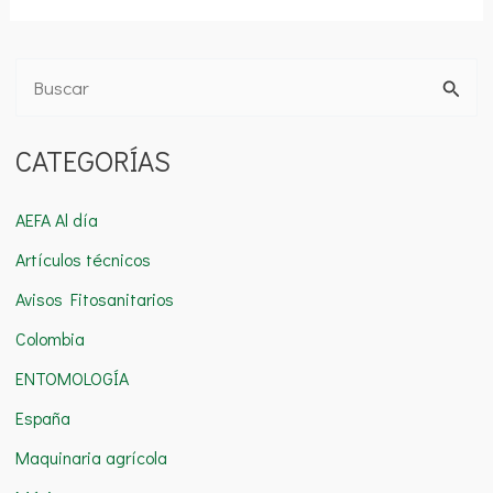
B
u
CATEGORÍAS
s
c
AEFA Al día
a
Artículos técnicos
r
Avisos Fitosanitarios
p
o
Colombia
r
ENTOMOLOGÍA
:
España
Maquinaria agrícola