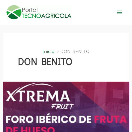
Ir
al
contenido
Inicio
DON BENITO
DON BENITO
XTREMAFRUIT
2024