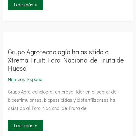
Leer más »
Grupo
Agrotecnología
ha
asistido
Grupo Agrotecnología ha asistido a
a
Xtrema
Xtrema Fruit: Foro Nacional de Fruta de
Fruit:
Hueso
Foro
Nacional
de
Noticias España
Fruta
de
Grupo Agrotecnología, empresa líder en el sector de
Hueso
bioestimulantes, biopesticidas y biofertilizantes ha
asistido al Foro Nacional de Fruta de
Leer más »