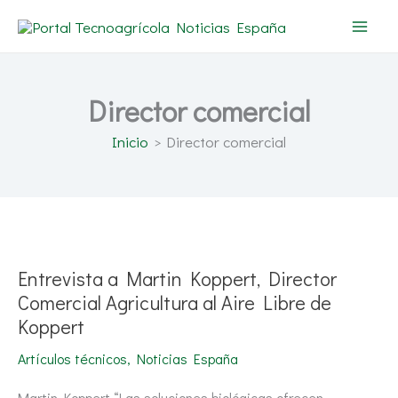
Ir
al
contenido
Director comercial
Inicio
Director comercial
Entrevista
a
Martin
Koppert,
Entrevista a Martin Koppert, Director
Director
Comercial
Comercial Agricultura al Aire Libre de
Agricultura
Koppert
al
Aire
Libre
Artículos técnicos
,
Noticias España
de
Koppert
Martin Koppert “Las soluciones biológicas ofrecen