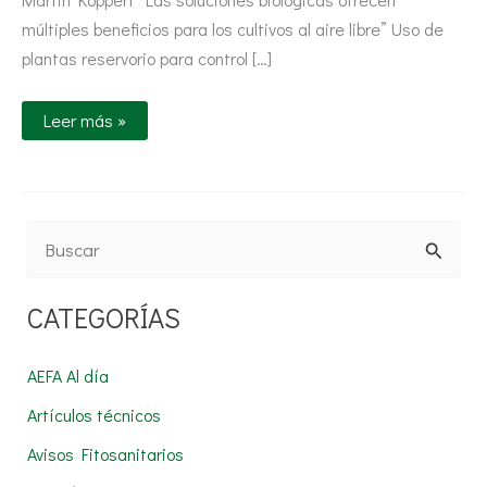
múltiples beneficios para los cultivos al aire libre” Uso de
plantas reservorio para control […]
Leer más »
B
u
CATEGORÍAS
s
c
AEFA Al día
a
Artículos técnicos
r
Avisos Fitosanitarios
p