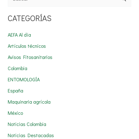
u
CATEGORÍAS
s
c
AEFA Al día
a
Artículos técnicos
r
Avisos Fitosanitarios
p
Colombia
o
r
ENTOMOLOGÍA
:
España
Maquinaria agrícola
México
Noticias Colombia
Noticias Destacadas