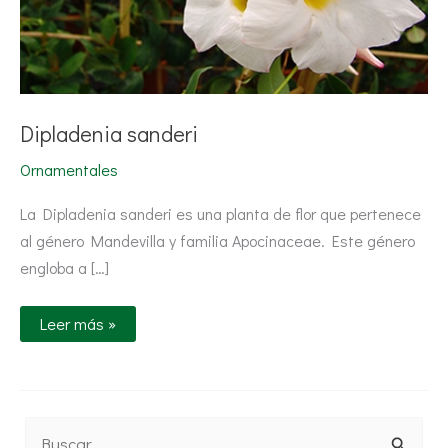
Dipladenia sanderi
Ornamentales
La Dipladenia sanderi es una planta de flor que pertenece
al género Mandevilla y familia Apocinaceae. Este género
engloba a […]
Leer más »
B