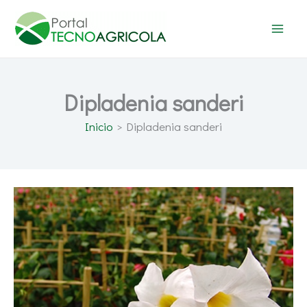
Ir
al
contenido
Dipladenia sanderi
Inicio
Dipladenia sanderi
Dipladenia
sanderi