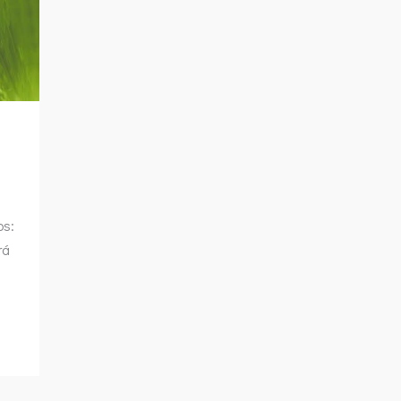
os:
rá