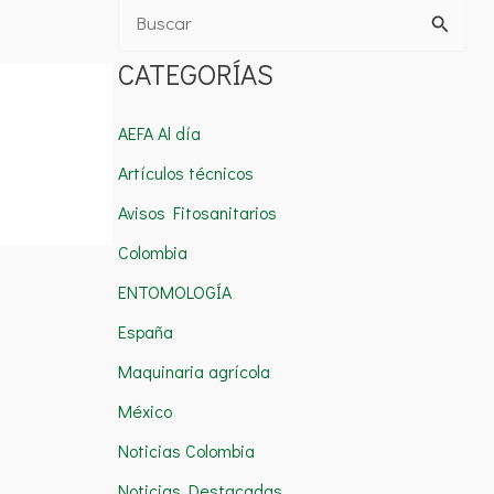
B
u
CATEGORÍAS
s
c
AEFA Al día
a
Artículos técnicos
r
Avisos Fitosanitarios
p
Colombia
o
ENTOMOLOGÍA
r
España
:
Maquinaria agrícola
México
Noticias Colombia
Noticias Destacadas