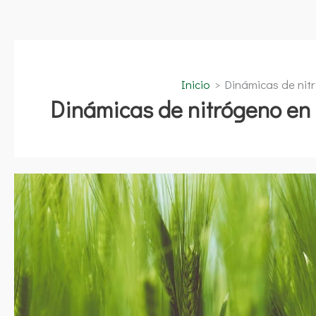
Inicio
Dinámicas de nit
Dinámicas de nitrógeno en
Seminario
CEIGRAM:
Dinámicas
de
nitrógeno
en
los
agrosistemas
mediterráneos
–
Online