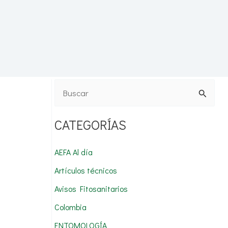
B
u
CATEGORÍAS
s
c
AEFA Al día
a
Artículos técnicos
r
Avisos Fitosanitarios
p
Colombia
o
r
ENTOMOLOGÍA