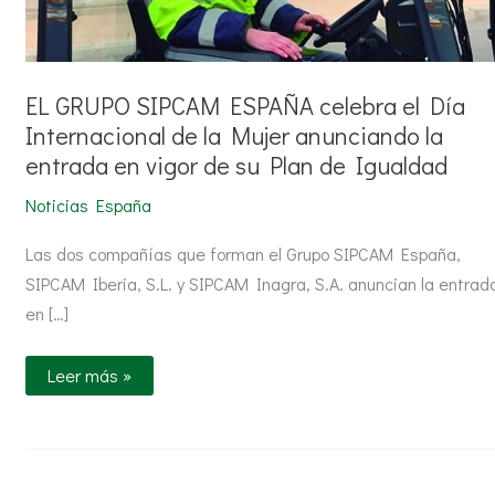
en
vigor
de
su
Plan
de
EL GRUPO SIPCAM ESPAÑA celebra el Día
Igualdad
Internacional de la Mujer anunciando la
entrada en vigor de su Plan de Igualdad
Noticias España
Las dos compañías que forman el Grupo SIPCAM España,
SIPCAM Iberia, S.L. y SIPCAM Inagra, S.A. anuncian la entrad
en […]
Leer más »