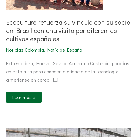
visita
por
diferentes
cultivos
Ecoculture refuerza su vínculo con su socio
españoles
en Brasil con una visita por diferentes
cultivos españoles
Noticias Colombia
,
Noticias España
Extremadura, Huelva, Sevilla, Almería o Castellón, paradas
en esta ruta para conocer la eficacia de la tecnología
almeriense en cereal, […]
Leer más »
Ecoculture:
Llega