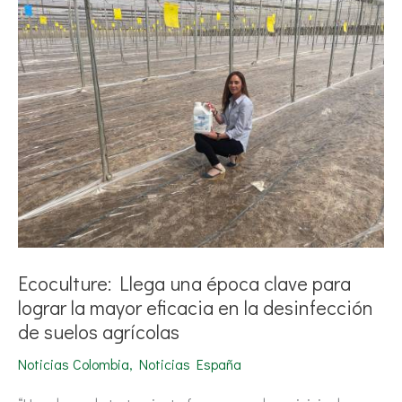
una
época
clave
para
lograr
la
mayor
eficacia
en
la
desinfección
de
suelos
agrícolas
Ecoculture: Llega una época clave para
lograr la mayor eficacia en la desinfección
de suelos agrícolas
Noticias Colombia
,
Noticias España