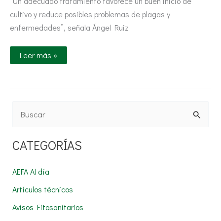
“Un adecuado tratamiento favorece un buen inicio de
cultivo y reduce posibles problemas de plagas y
enfermedades”, señala Ángel Ruiz
Leer más »
B
u
CATEGORÍAS
s
c
AEFA Al día
a
Artículos técnicos
r
Avisos Fitosanitarios
p