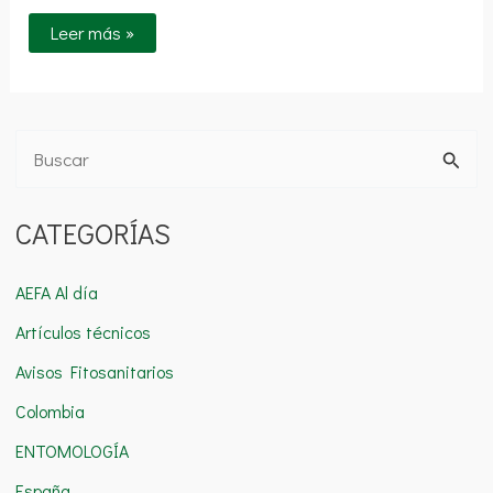
Leer más »
B
u
CATEGORÍAS
s
c
AEFA Al día
a
Artículos técnicos
r
Avisos Fitosanitarios
p
o
Colombia
r
ENTOMOLOGÍA
:
España