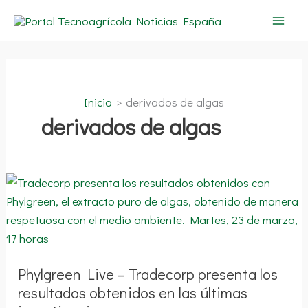
Ir
al
contenido
Inicio
derivados de algas
derivados de algas
Phylgreen
Live
–
Tradecorp
presenta
los
resultados
obtenidos
en
Phylgreen Live – Tradecorp presenta los
las
últimas
resultados obtenidos en las últimas
investigaciones