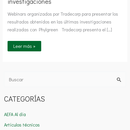
investigaciones
Webinars organizados por Tradecorp para presentar los
resultados obtenidos en las últimas investigaciones
realizadas con Phylgreen Tradecorp presenta el […]
Leer más »
B
u
CATEGORÍAS
s
c
AEFA Al día
a
Artículos técnicos
r