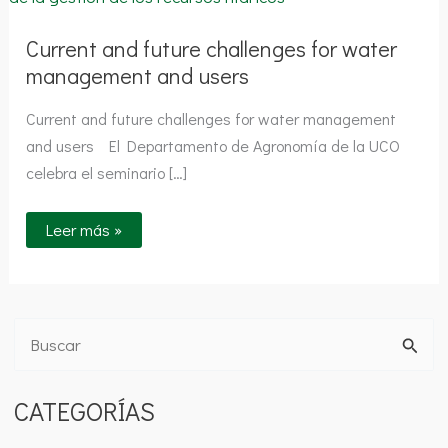
challenges
for
water
Current and future challenges for water
management
management and users
and
users
Current and future challenges for water management
and users El Departamento de Agronomía de la UCO
celebra el seminario […]
Leer más »
B
u
CATEGORÍAS
s
c