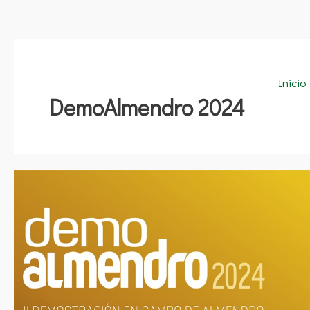
Inicio
DemoAlmendro 2024
DemoAlmendro
2024