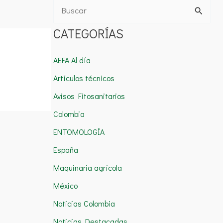
B
u
CATEGORÍAS
s
c
AEFA Al día
a
Artículos técnicos
r
Avisos Fitosanitarios
p
Colombia
o
ENTOMOLOGÍA
r
España
:
Maquinaria agrícola
México
Noticias Colombia
Noticias Destacadas