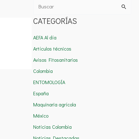
B
u
CATEGORÍAS
s
c
AEFA Al día
a
Artículos técnicos
r
Avisos Fitosanitarios
p
Colombia
o
ENTOMOLOGÍA
r
España
:
Maquinaria agrícola
México
Noticias Colombia
Noticias Destacadas