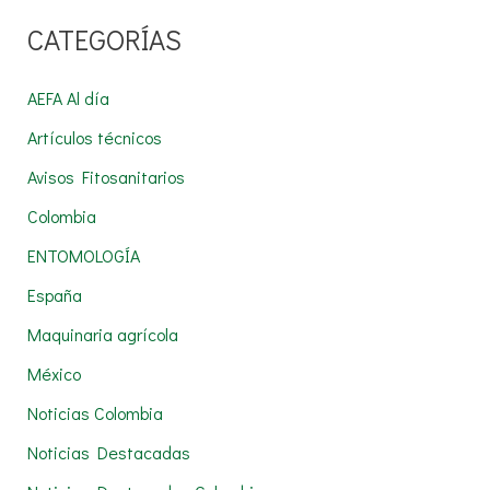
u
CATEGORÍAS
s
c
AEFA Al día
a
Artículos técnicos
r
Avisos Fitosanitarios
p
Colombia
o
r
ENTOMOLOGÍA
:
España
Maquinaria agrícola
México
Noticias Colombia
Noticias Destacadas