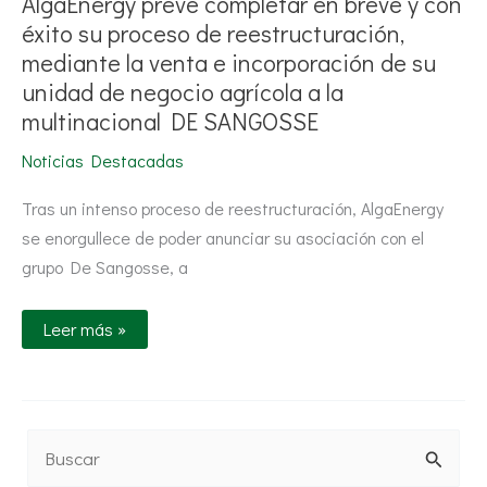
AlgaEnergy prevé completar en breve y con
unidad
de
éxito su proceso de reestructuración,
negocio
agrícola
mediante la venta e incorporación de su
a
unidad de negocio agrícola a la
la
multinacional
multinacional DE SANGOSSE
DE
SANGOSSE
Noticias Destacadas
Tras un intenso proceso de reestructuración, AlgaEnergy
se enorgullece de poder anunciar su asociación con el
grupo De Sangosse, a
Leer más »
B