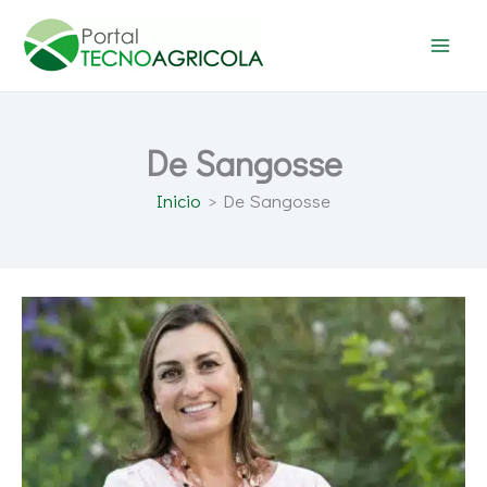
Ir
al
contenido
De Sangosse
Inicio
De Sangosse
Nuevo
Director
General
de
AlphaBio
Control