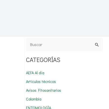
B
u
CATEGORÍAS
s
c
AEFA Al día
a
Artículos técnicos
r
Avisos Fitosanitarios
p
Colombia
o
r
ENTOMOLOGÍA