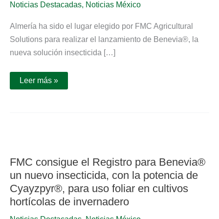
Noticias Destacadas
,
Noticias México
Benevia®,
el
nuevo
Almería ha sido el lugar elegido por FMC Agricultural
insecticida
de
Solutions para realizar el lanzamiento de Benevia®, la
FMC,
nueva solución insecticida […]
con
la
potencia
de
Leer más »
Cyayzpyr®,
para
uso
foliar
en
cultivos
hortícolas
FMC
de
consigue
invernadero
el
Registro
FMC consigue el Registro para Benevia®
para
Benevia®
un nuevo insecticida, con la potencia de
un
Cyayzpyr®, para uso foliar en cultivos
nuevo
insecticida,
hortícolas de invernadero
con
la
potencia