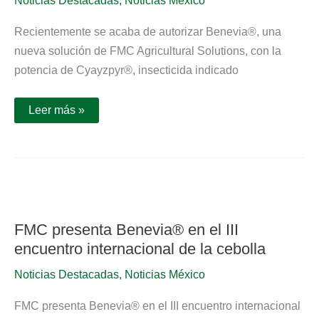
Noticias Destacadas
,
Noticias México
de
Cyayzpyr®,
Recientemente se acaba de autorizar Benevia®, una
para
uso
nueva solución de FMC Agricultural Solutions, con la
foliar
en
potencia de Cyayzpyr®, insecticida indicado
cultivos
hortícolas
de
Leer más »
invernadero
FMC
presenta
Benevia®
en
FMC presenta Benevia® en el III
el
III
encuentro internacional de la cebolla
encuentro
internacional
Noticias Destacadas
,
Noticias México
de
la
cebolla
FMC presenta Benevia® en el III encuentro internacional