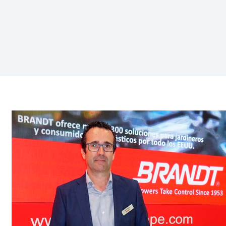
Entrevista
José
Alonso
Yáñez
Romero
de
Brandt
Europe