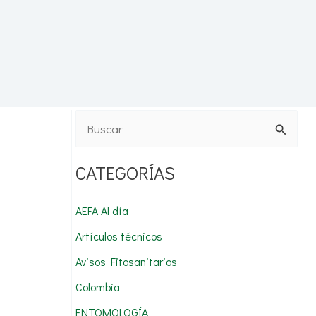
B
u
CATEGORÍAS
s
c
AEFA Al día
a
Artículos técnicos
r
Avisos Fitosanitarios
p
Colombia
o
r
ENTOMOLOGÍA