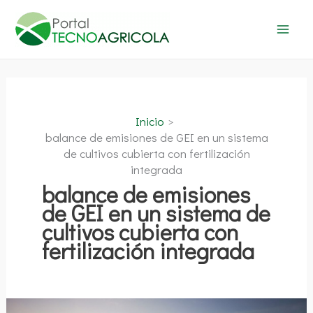
Ir
al
contenido
Inicio
balance de emisiones de GEI en un sistema
de cultivos cubierta con fertilización
integrada
balance de emisiones
de GEI en un sistema de
cultivos cubierta con
fertilización integrada
Cultivos