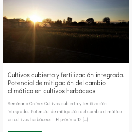
cubierta
y
fertilización
integrada.
Potencial
de
mitigación
del
cambio
climático
en
cultivos
herbáceos
Cultivos cubierta y fertilización integrada.
Potencial de mitigación del cambio
climático en cultivos herbáceos
Seminario Online: Cultivos cubierta y fertilización
integrada. Potencial de mitigación del cambio climático
en cultivos herbáceos El próximo 12 […]