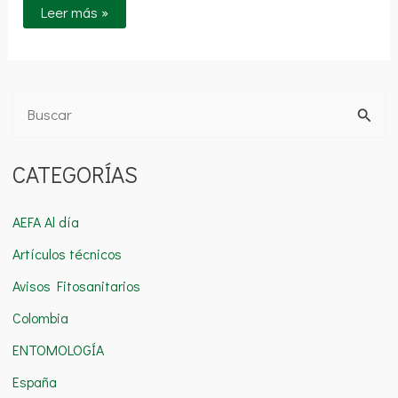
Leer más »
B
u
CATEGORÍAS
s
c
AEFA Al día
a
Artículos técnicos
r
Avisos Fitosanitarios
p
o
Colombia
r
ENTOMOLOGÍA
:
España