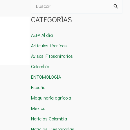
B
u
CATEGORÍAS
s
c
AEFA Al día
a
Artículos técnicos
r
Avisos Fitosanitarios
p
Colombia
o
ENTOMOLOGÍA
r
España
:
Maquinaria agrícola
México
Noticias Colombia
Noticias Destacadas