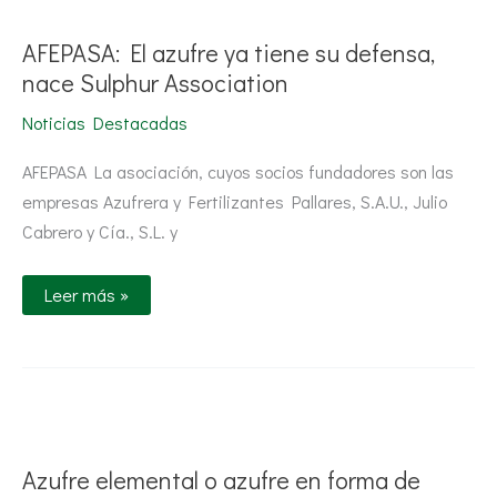
El
azufre
ya
AFEPASA: El azufre ya tiene su defensa,
tiene
su
nace Sulphur Association
defensa,
nace
Noticias Destacadas
Sulphur
Association
AFEPASA La asociación, cuyos socios fundadores son las
empresas Azufrera y Fertilizantes Pallares, S.A.U., Julio
Cabrero y Cía., S.L. y
Leer más »
Azufre
elemental
o
azufre
Azufre elemental o azufre en forma de
en