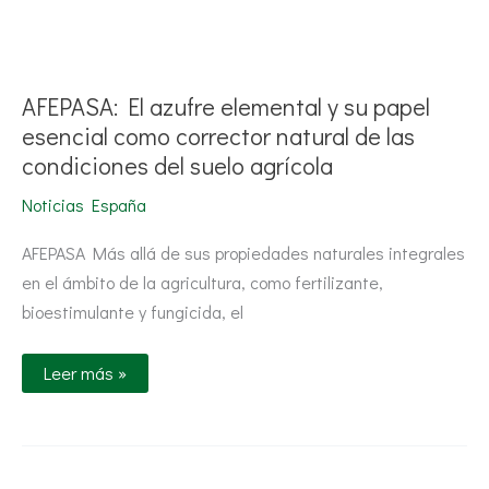
AFEPASA:
El
azufre
elemental
AFEPASA: El azufre elemental y su papel
y
su
esencial como corrector natural de las
papel
condiciones del suelo agrícola
esencial
como
corrector
Noticias España
natural
de
las
AFEPASA Más allá de sus propiedades naturales integrales
condiciones
en el ámbito de la agricultura, como fertilizante,
del
suelo
bioestimulante y fungicida, el
agrícola
Leer más »