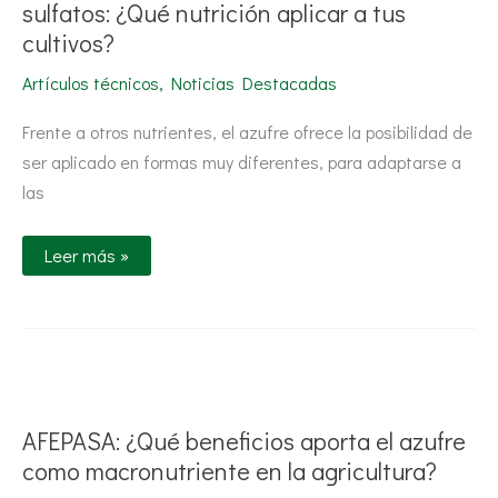
forma
sulfatos: ¿Qué nutrición aplicar a tus
de
cultivos?
sulfatos:
¿Qué
nutrición
Artículos técnicos
,
Noticias Destacadas
aplicar
a
tus
Frente a otros nutrientes, el azufre ofrece la posibilidad de
cultivos?
ser aplicado en formas muy diferentes, para adaptarse a
las
Leer más »
AFEPASA:
¿Qué
beneficios
aporta
AFEPASA: ¿Qué beneficios aporta el azufre
el
azufre
como macronutriente en la agricultura?
como