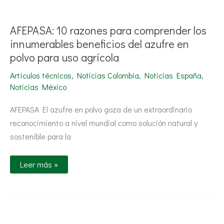
AFEPASA:
10
razones
para
AFEPASA: 10 razones para comprender los
comprender
los
innumerables beneficios del azufre en
innumerables
polvo para uso agrícola
beneficios
del
azufre
Artículos técnicos
,
Noticias Colombia
,
Noticias España
,
en
Noticias México
polvo
para
uso
AFEPASA El azufre en polvo goza de un extraordinario
agrícola
reconocimiento a nivel mundial como solución natural y
sostenible para la
Leer más »
AFEPASA: