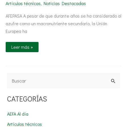
macronutriente
Artículos técnicos
,
Noticias Destacadas
en
la
agricultura?
AFEPASA A pesar de que durante años se ha considerado al
azufre como un macronutriente secundario, la Unión
Europea ha
Leer más »
B
u
CATEGORÍAS
s
c
AEFA Al día
a
Artículos técnicos