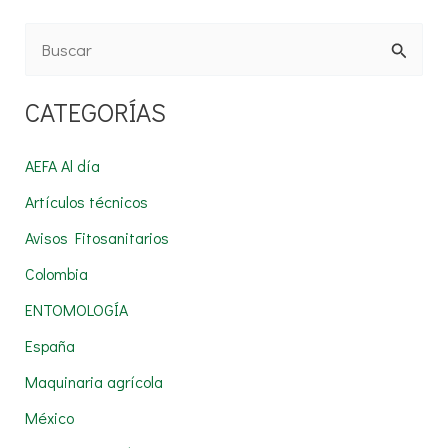
B
u
CATEGORÍAS
s
c
AEFA Al día
a
Artículos técnicos
r
Avisos Fitosanitarios
p
Colombia
o
r
ENTOMOLOGÍA
:
España
Maquinaria agrícola
México