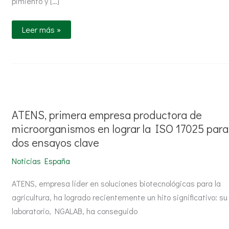
pimiento y […]
de
alta
eficacia
Leer más »
ATENS,
primera
empresa
productora
ATENS, primera empresa productora de
de
microorganismos
microorganismos en lograr la ISO 17025 para
en
dos ensayos clave
lograr
la
ISO
Noticias España
17025
para
dos
ATENS, empresa líder en soluciones biotecnológicas para la
ensayos
agricultura, ha logrado recientemente un hito significativo: su
clave
laboratorio, NGALAB, ha conseguido