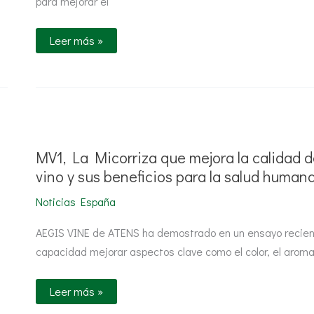
para mejorar el
Leer más »
MV1,
La
Micorriza
que
MV1, La Micorriza que mejora la calidad d
mejora
la
vino y sus beneficios para la salud human
calidad
del
Noticias España
vino
y
sus
AEGIS VINE de ATENS ha demostrado en un ensayo recien
beneficios
para
capacidad mejorar aspectos clave como el color, el arom
la
salud
humana
Leer más »