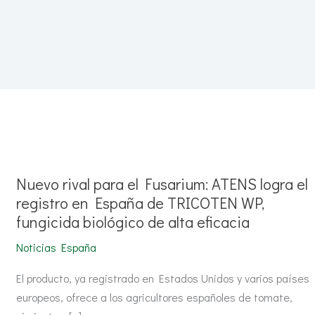
Nuevo
rival
para
el
Nuevo rival para el Fusarium: ATENS logra el
Fusarium:
ATENS
registro en España de TRICOTEN WP,
logra
fungicida biológico de alta eficacia
el
registro
en
Noticias España
España
de
TRICOTEN
El producto, ya registrado en Estados Unidos y varios países
WP,
europeos, ofrece a los agricultores españoles de tomate,
fungicida
biológico