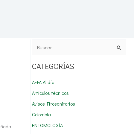
B
u
CATEGORÍAS
s
c
AEFA Al día
a
Artículos técnicos
r
Avisos Fitosanitarios
p
Colombia
o
r
ENTOMOLOGÍA
señada