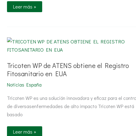
Leer más »
Tricoten
WP
de
ATENS
obtiene
el
Tricoten WP de ATENS obtiene el Registro
Registro
Fitosanitario en EUA
Fitosanitario
en
EUA
Noticias España
Tricoten WP es una solución innovadora y eficaz para el contro
de diversasenfermedades de alto impacto Tricoten WP está
basado
Leer más »