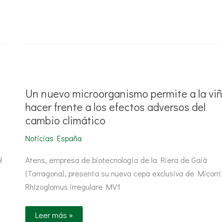
Un
nuevo
microorganismo
permite
Un nuevo microorganismo permite a la vi
a
la
hacer frente a los efectos adversos del
viña
cambio climático
hacer
frente
a
Noticias España
los
efectos
adversos
l
Atens, empresa de biotecnología de la Riera de Gaià
del
(Tarragona), presenta su nueva cepa exclusiva de Micorr
cambio
climático
Rhizoglomus irregulare MV1
Leer más »