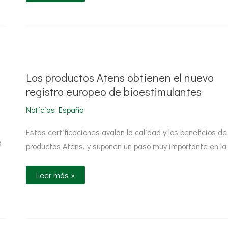
Los
productos
Atens
obtienen
Los productos Atens obtienen el nuevo
el
nuevo
registro europeo de bioestimulantes
registro
europeo
Noticias España
de
bioestimulantes
Estas certificaciones avalan la calidad y los beneficios de
a
productos Atens, y suponen un paso muy importante en la
Leer más »