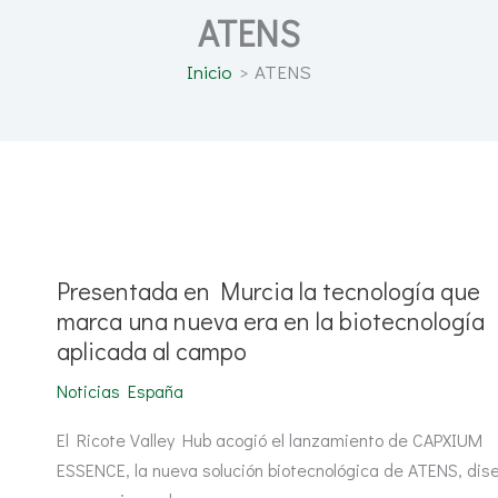
ATENS
Inicio
ATENS
Presentada
en
Murcia
la
Presentada en Murcia la tecnología que
tecnología
que
marca una nueva era en la biotecnología
marca
aplicada al campo
una
nueva
era
Noticias España
en
la
biotecnología
El Ricote Valley Hub acogió el lanzamiento de CAPXIUM
aplicada
ESSENCE, la nueva solución biotecnológica de ATENS, di
al
campo