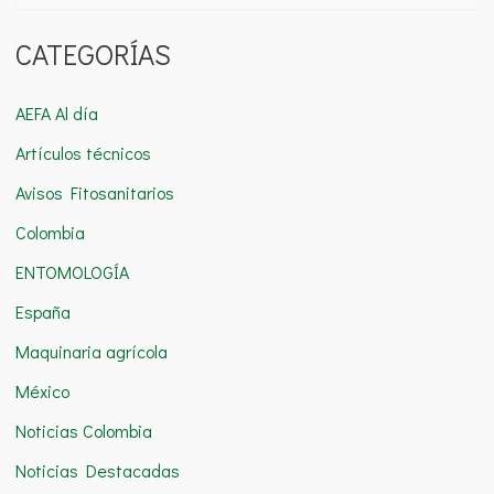
u
CATEGORÍAS
s
c
AEFA Al día
a
Artículos técnicos
r
Avisos Fitosanitarios
p
o
Colombia
r
ENTOMOLOGÍA
:
España
Maquinaria agrícola
México
Noticias Colombia
Noticias Destacadas