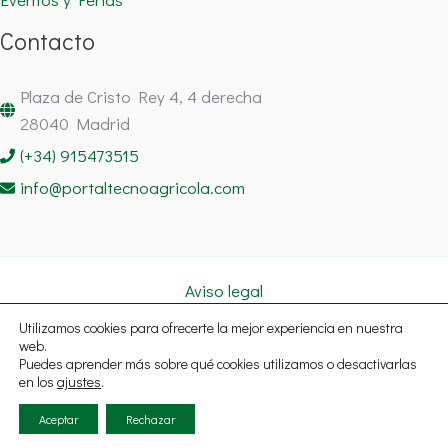
Contacto
Plaza de Cristo Rey 4, 4 derecha
28040 Madrid
(+34) 915473515
info@portaltecnoagricola.com
Aviso legal
Política de cookies
Utilizamos cookies para ofrecerte la mejor experiencia en nuestra
Política de privacidad
web.
Puedes aprender más sobre qué cookies utilizamos o desactivarlas
Copyright © 2026 Portal Tecnoagrícola Noticias España | Todos
en los
ajustes
.
los derechos reservados.
Aceptar
Rechazar