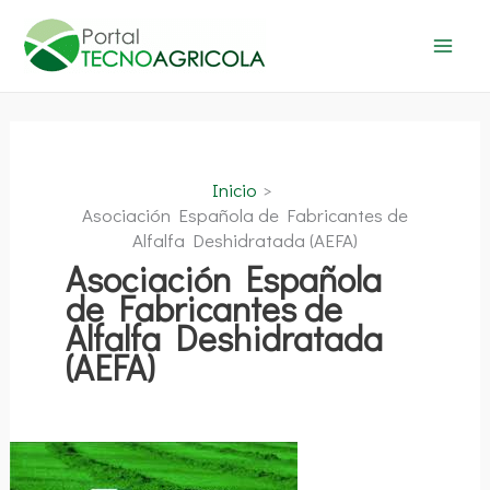
Ir
al
contenido
Inicio
Asociación Española de Fabricantes de
Alfalfa Deshidratada (AEFA)
Asociación Española
de Fabricantes de
Alfalfa Deshidratada
(AEFA)
I
Jornada
Española