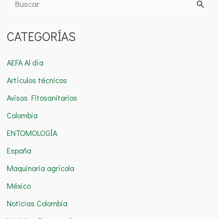
B
u
CATEGORÍAS
s
c
AEFA Al día
a
Artículos técnicos
r
Avisos Fitosanitarios
p
o
Colombia
r
ENTOMOLOGÍA
:
España
Maquinaria agrícola
México
Noticias Colombia