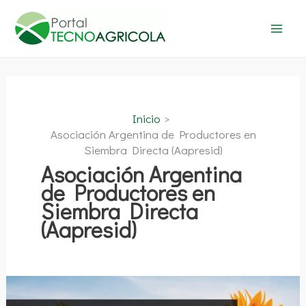
Ir
al
contenido
Inicio
Asociación Argentina de Productores en
Siembra Directa (Aapresid)
Asociación Argentina
de Productores en
Siembra Directa
(Aapresid)
XXVIII
Congreso
Aapresid