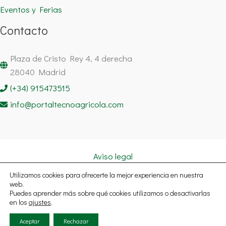
Eventos y Ferias
Contacto
Plaza de Cristo Rey 4, 4 derecha
28040 Madrid
(+34) 915473515
info@portaltecnoagricola.com
Aviso legal
Política de cookies
Utilizamos cookies para ofrecerte la mejor experiencia en nuestra
Política de privacidad
web.
Puedes aprender más sobre qué cookies utilizamos o desactivarlas
Copyright © 2026 Portal Tecnoagrícola Noticias España | Todos
en los
ajustes
.
los derechos reservados.
Aceptar
Rechazar