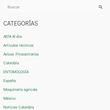
B
u
CATEGORÍAS
s
c
AEFA Al día
a
Artículos técnicos
r
Avisos Fitosanitarios
p
o
Colombia
r
ENTOMOLOGÍA
:
España
Maquinaria agrícola
México
Noticias Colombia