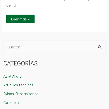
de […]
Leer más »
B
u
CATEGORÍAS
s
c
AEFA Al día
a
Artículos técnicos
r
Avisos Fitosanitarios
p
o
Colombia