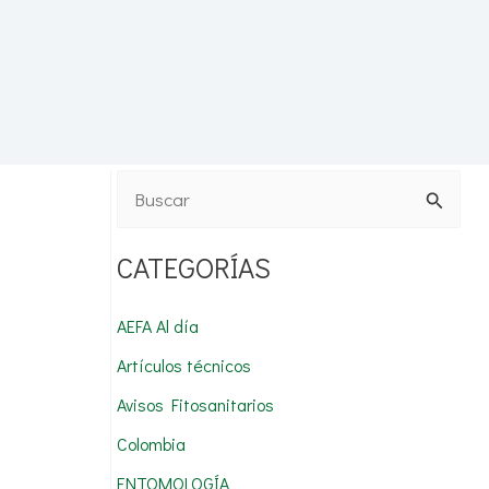
B
u
CATEGORÍAS
s
c
AEFA Al día
a
Artículos técnicos
r
Avisos Fitosanitarios
p
Colombia
o
r
ENTOMOLOGÍA