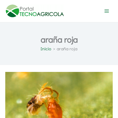
Ir
al
contenido
araña roja
Inicio
araña roja
Koppert:
Habrá
más
araña
roja
y
trips
en
los
invernaderos
a