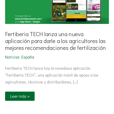
las
mejores
recomendaciones
de
fertilización
Fertiberia TECH lanza una nueva
aplicación para darle a los agricultores las
mejores recomendaciones de fertilización
Noticias España
Fertiberia TECH lanza hoy la novedosa aplicación
“Fertiberia TECH”, una aplicación móvil de apoyo a los
agricultores, técnicos y distribuidores, […]
Leer más »