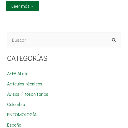
Leer más »
B
u
CATEGORÍAS
s
c
AEFA Al día
a
Artículos técnicos
r
Avisos Fitosanitarios
p
Colombia
o
r
ENTOMOLOGÍA
:
España