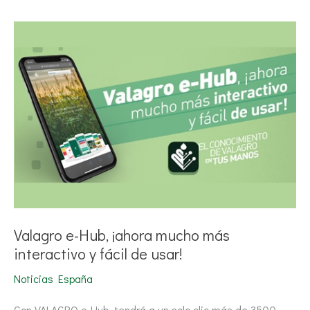
Valagro
e-
Hub,
¡ahora
mucho
más
interactivo
y
fácil
de
usar!
Valagro e-Hub, ¡ahora mucho más
interactivo y fácil de usar!
Noticias España
Con VALAGRO e-Hub, tendrá a un solo clic más de 3500