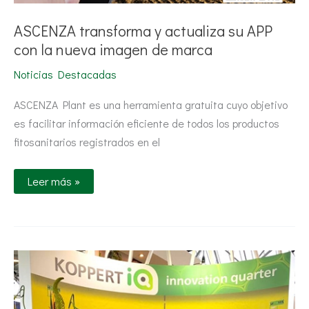
ASCENZA transforma y actualiza su APP
con la nueva imagen de marca
Noticias Destacadas
ASCENZA Plant es una herramienta gratuita cuyo objetivo
es facilitar información eficiente de todos los productos
fitosanitarios registrados en el
Leer más »
La
nueva
‘app’
de
Koppert