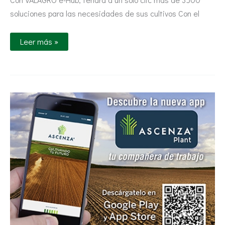
soluciones para las necesidades de sus cultivos Con el
Leer más »
ASCENZA
transforma
y
actualiza
su
APP
con
la
nueva
imagen
de
marca