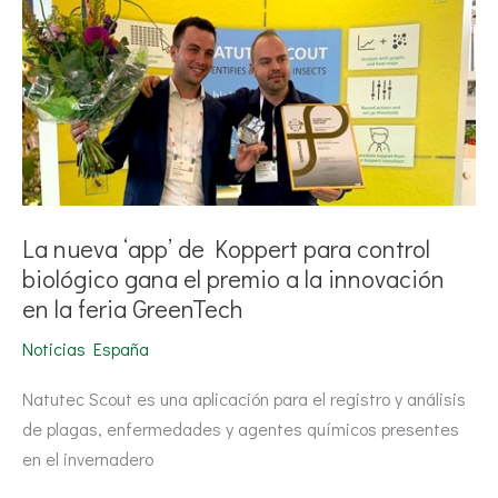
para
control
biológico
gana
el
premio
a
la
innovación
en
la
feria
GreenTech
La nueva ‘app’ de Koppert para control
biológico gana el premio a la innovación
en la feria GreenTech
Noticias España
Natutec Scout es una aplicación para el registro y análisis
de plagas, enfermedades y agentes químicos presentes
en el invernadero