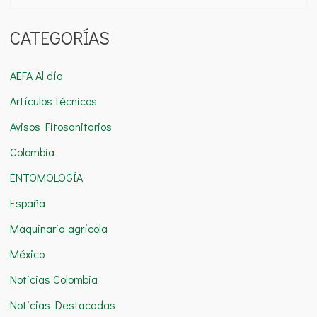
u
CATEGORÍAS
s
c
AEFA Al día
a
Artículos técnicos
r
Avisos Fitosanitarios
p
o
Colombia
r
ENTOMOLOGÍA
:
España
Maquinaria agrícola
México
Noticias Colombia
Noticias Destacadas