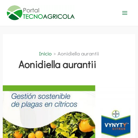
Ir
al
contenido
Inicio
Aonidiella aurantii
Aonidiella aurantii
Gestión
sostenible
de
plagas
en
cítricos
–
Solución
biológica
Vynyty
Citrus®