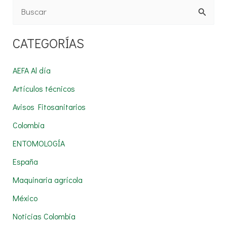
B
u
CATEGORÍAS
s
c
AEFA Al día
a
Artículos técnicos
r
Avisos Fitosanitarios
p
Colombia
o
r
ENTOMOLOGÍA
:
España
Maquinaria agrícola
México
Noticias Colombia