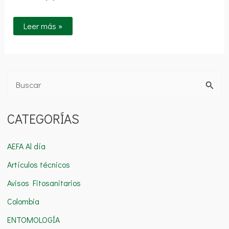
Leer más »
B
u
CATEGORÍAS
s
c
AEFA Al día
a
Artículos técnicos
r
Avisos Fitosanitarios
p
o
Colombia
r
ENTOMOLOGÍA