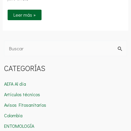
Leer más »
B
u
CATEGORÍAS
s
c
AEFA Al día
a
Artículos técnicos
r
Avisos Fitosanitarios
p
o
Colombia
r
ENTOMOLOGÍA