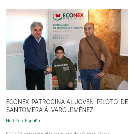
ECONEX
PATROCINA
AL
JOVEN
PILOTO
DE
SANTOMERA
ÁLVARO
JIMÉNEZ
ECONEX PATROCINA AL JOVEN PILOTO DE
SANTOMERA ÁLVARO JIMÉNEZ
Noticias España
ECONEX patrocina al joven piloto de 10 años Álvaro