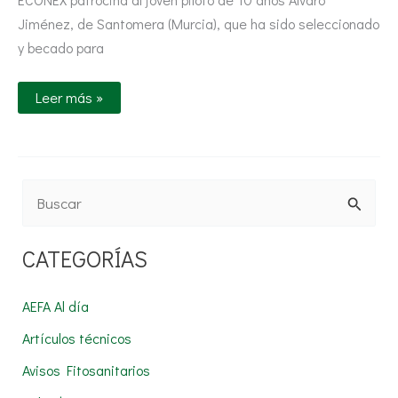
Jiménez, de Santomera (Murcia), que ha sido seleccionado
y becado para
Leer más »
B
u
CATEGORÍAS
s
c
AEFA Al día
a
Artículos técnicos
r
Avisos Fitosanitarios
p