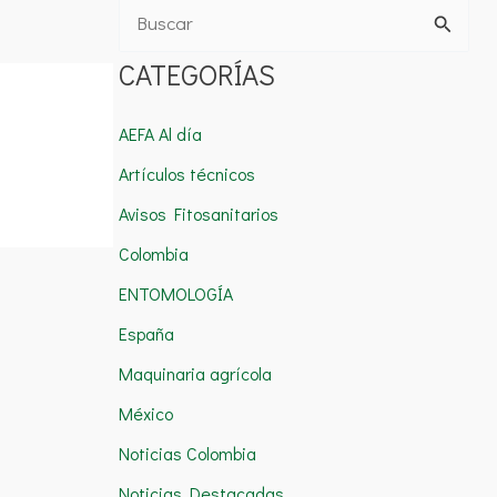
B
u
CATEGORÍAS
s
c
AEFA Al día
a
Artículos técnicos
r
Avisos Fitosanitarios
p
Colombia
o
ENTOMOLOGÍA
r
España
:
Maquinaria agrícola
México
Noticias Colombia
Noticias Destacadas