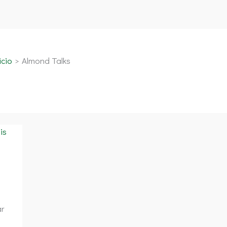
icio
Almond Talks
r