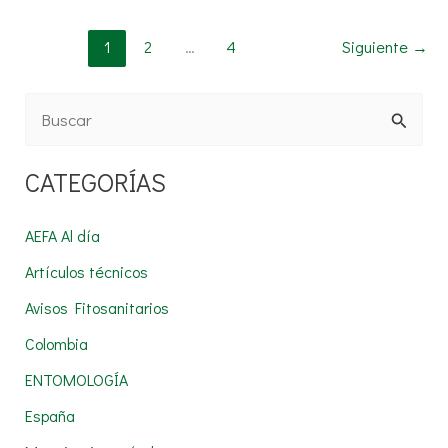
1
2
…
4
Siguiente
→
B
u
CATEGORÍAS
s
c
AEFA Al día
a
Artículos técnicos
r
Avisos Fitosanitarios
p
Colombia
o
r
ENTOMOLOGÍA
:
España