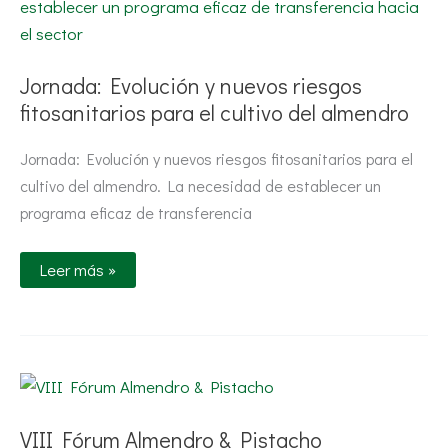
riesgos
fitosanitarios
para
el
cultivo
Jornada: Evolución y nuevos riesgos
del
almendro
fitosanitarios para el cultivo del almendro
Jornada: Evolución y nuevos riesgos fitosanitarios para el
cultivo del almendro. La necesidad de establecer un
programa eficaz de transferencia
Leer más »
VIII
Fórum
Almendro
&
VIII Fórum Almendro & Pistacho
Pistacho