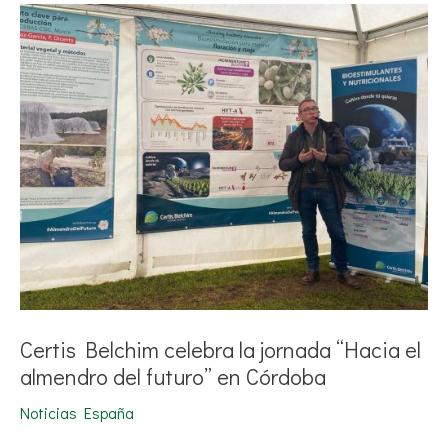
Certis
Belchim
celebra
la
jornada
“Hacia
el
almendro
del
futuro”
en
Córdoba
Certis Belchim celebra la jornada “Hacia el
almendro del futuro” en Córdoba
Noticias España