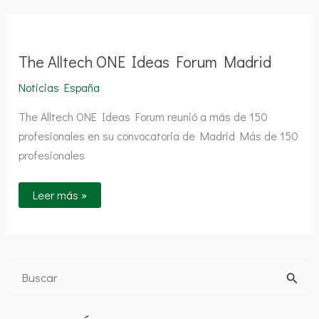
The
Alltech
ONE
Ideas
The Alltech ONE Ideas Forum Madrid
Forum
Madrid
Noticias España
The Alltech ONE Ideas Forum reunió a más de 150
profesionales en su convocatoria de Madrid Más de 150
profesionales
Leer más »
B
u