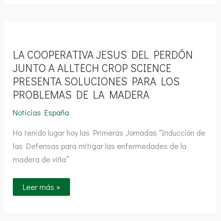
LA
COOPERATIVA
JESUS
DEL
LA COOPERATIVA JESUS DEL PERDÓN
PERDÓN
JUNTO
JUNTO A ALLTECH CROP SCIENCE
A
PRESENTA SOLUCIONES PARA LOS
ALLTECH
CROP
PROBLEMAS DE LA MADERA
SCIENCE
PRESENTA
SOLUCIONES
Noticias España
PARA
LOS
Ha tenido lugar hoy las Primeras Jornadas “Inducción de
PROBLEMAS
DE
las Defensas para mitigar las enfermedades de la
LA
madera de viña”
MADERA
Leer más »