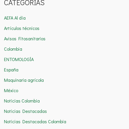
CATEGORÍAS
s
c
AEFA Al día
a
Artículos técnicos
r
Avisos Fitosanitarios
p
o
Colombia
r
ENTOMOLOGÍA
:
España
Maquinaria agrícola
México
Noticias Colombia
Noticias Destacadas
Noticias Destacadas Colombia