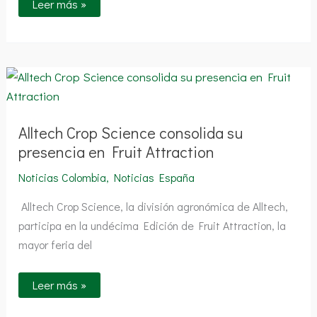
Leer más »
Alltech
Crop
Science
consolida
su
presencia
Alltech Crop Science consolida su
en
presencia en Fruit Attraction
Fruit
Attraction
Noticias Colombia
,
Noticias España
Alltech Crop Science, la división agronómica de Alltech,
participa en la undécima Edición de Fruit Attraction, la
mayor feria del
Leer más »