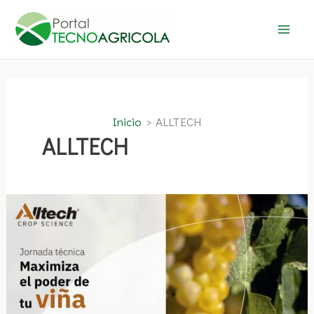
Ir
al
contenido
Inicio
ALLTECH
ALLTECH
Jornada
Técnica
Alltech:
Maximiza
el
poder
de
tu
viña