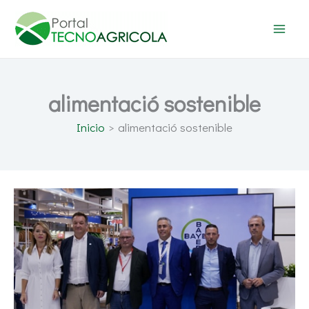
Ir
al
contenido
alimentació sostenible
Inicio
alimentació sostenible
Bayer:
alimentación
más
sostenible