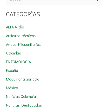
u
CATEGORÍAS
s
c
AEFA Al día
a
Artículos técnicos
r
Avisos Fitosanitarios
p
Colombia
o
r
ENTOMOLOGÍA
:
España
Maquinaria agrícola
México
Noticias Colombia
Noticias Destacadas