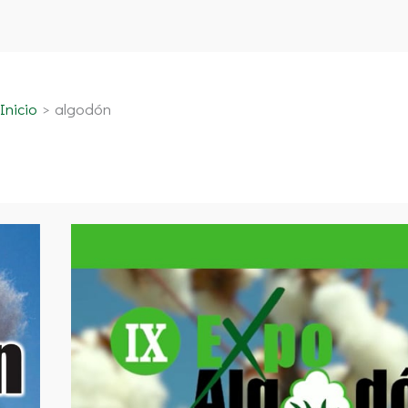
Inicio
algodón
IX
Edición
de
Expoalgodón