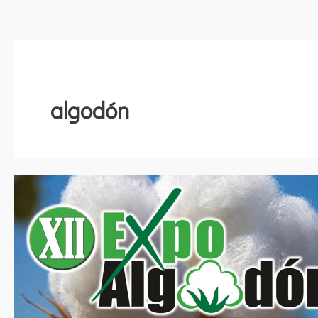
algodón
XII
Expoalgodón