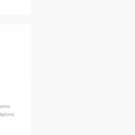
óximo
séptima