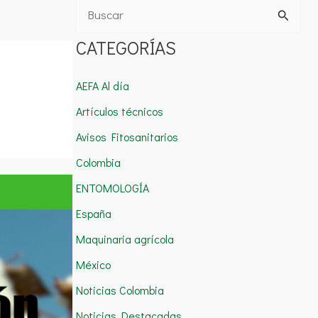
B
u
CATEGORÍAS
s
c
AEFA Al día
a
Artículos técnicos
r
Avisos Fitosanitarios
p
Colombia
o
ENTOMOLOGÍA
r
España
:
Maquinaria agrícola
México
Noticias Colombia
Noticias Destacadas