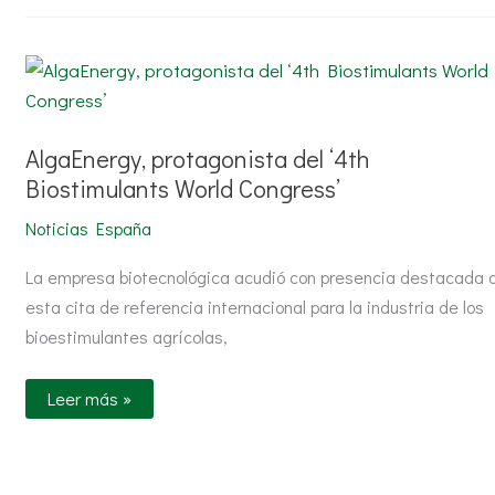
AlgaEnergy,
protagonista
del
‘4th
Biostimulants
World
AlgaEnergy, protagonista del ‘4th
Congress’
Biostimulants World Congress’
Noticias España
La empresa biotecnológica acudió con presencia destacada 
esta cita de referencia internacional para la industria de los
bioestimulantes agrícolas,
Leer más »