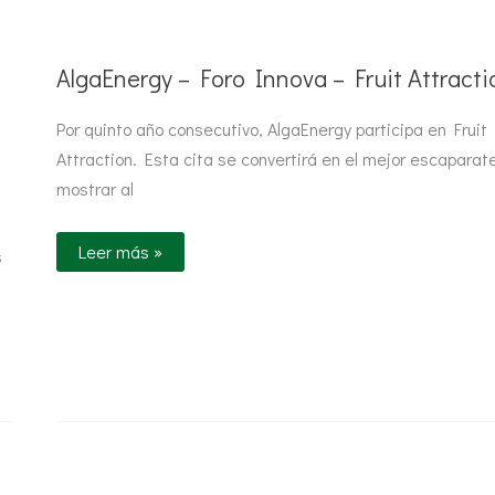
AlgaEnergy
–
Foro
Innova
AlgaEnergy – Foro Innova – Fruit Attracti
–
Fruit
Attraction
Por quinto año consecutivo, AlgaEnergy participa en Fruit
Attraction. Esta cita se convertirá en el mejor escaparat
mostrar al
Leer más »
s