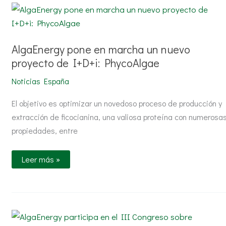
AlgaEnergy
pone
en
marcha
un
nuevo
AlgaEnergy pone en marcha un nuevo
proyecto
proyecto de I+D+i: PhycoAlgae
de
I+D+i:
PhycoAlgae
Noticias España
El objetivo es optimizar un novedoso proceso de producción y
extracción de ficocianina, una valiosa proteína con numerosa
propiedades, entre
Leer más »
AlgaEnergy
participa