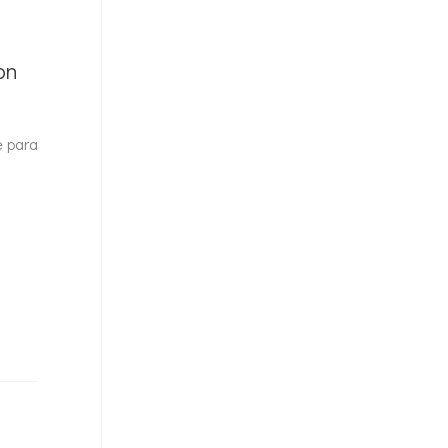
on
e para