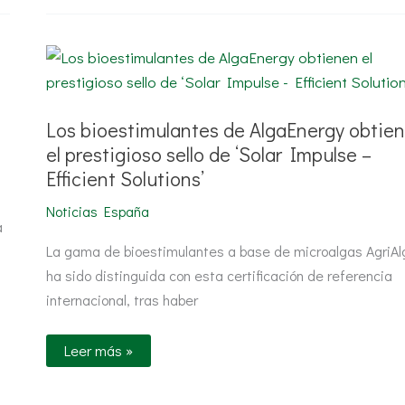
Los
bioestimulantes
de
AlgaEnergy
obtienen
el
Los bioestimulantes de AlgaEnergy obtie
prestigioso
el prestigioso sello de ‘Solar Impulse –
sello
de
Efficient Solutions’
‘Solar
Impulse
–
Noticias España
Efficient
a
Solutions’
La gama de bioestimulantes a base de microalgas AgriA
ha sido distinguida con esta certificación de referencia
internacional, tras haber
Leer más »