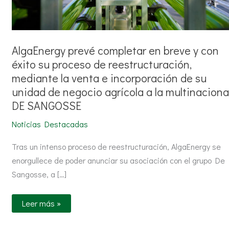
venta
e
incorporación
de
su
unidad
AlgaEnergy prevé completar en breve y con
de
negocio
éxito su proceso de reestructuración,
agrícola
a
mediante la venta e incorporación de su
la
unidad de negocio agrícola a la multinaciona
multinacional
DE
DE SANGOSSE
SANGOSSE
Noticias Destacadas
Tras un intenso proceso de reestructuración, AlgaEnergy se
enorgullece de poder anunciar su asociación con el grupo De
Sangosse, a […]
Leer más »