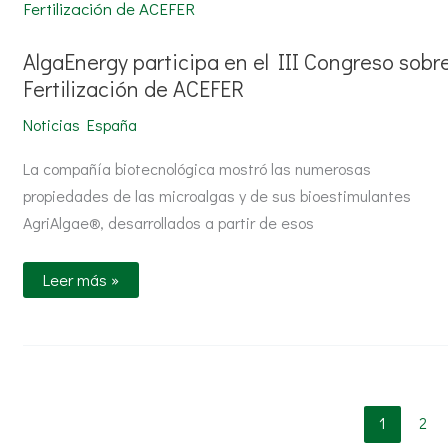
en
el
III
Congreso
AlgaEnergy participa en el III Congreso sobr
sobre
Fertilización de ACEFER
Fertilización
de
ACEFER
Noticias España
La compañía biotecnológica mostró las numerosas
propiedades de las microalgas y de sus bioestimulantes
AgriAlgae®, desarrollados a partir de esos
Leer más »
1
2