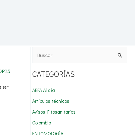
B
u
CATEGORÍAS
s
c
s en
AEFA Al día
a
Artículos técnicos
r
Avisos Fitosanitarios
p
Colombia
o
r
ENTOMOLOGÍA