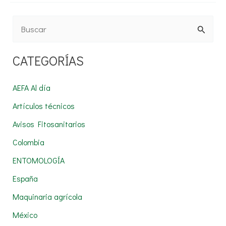
B
u
CATEGORÍAS
s
c
AEFA Al día
a
Artículos técnicos
r
Avisos Fitosanitarios
p
Colombia
o
r
ENTOMOLOGÍA
:
España
Maquinaria agrícola
México